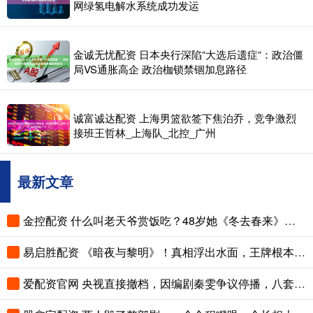
网绿氢电解水系统成功发运
金诚无忧配资 日本央行深陷“大选后遗症“：政治僵
局VS通胀高企 政治枷锁禁锢加息路径
诚富诚达配资 上海男篮欲签下焦泊乔，竞争激烈
接班王哲林_上海队_北控_广州
最新文章
金控配资 什么叫老天爷赏饭吃？48岁她《冬去春来》一出场主角靠边站
易启胜配资 《暗夜与黎明》！真相浮出水面，王牌根本不在郑兰亭手里
爱配资官网 央视直接撤档，因编剧秦雯争议停播，八套《爱情没有神话》终于又开播了！去年11月本来就要播，整整拖了半年才开播