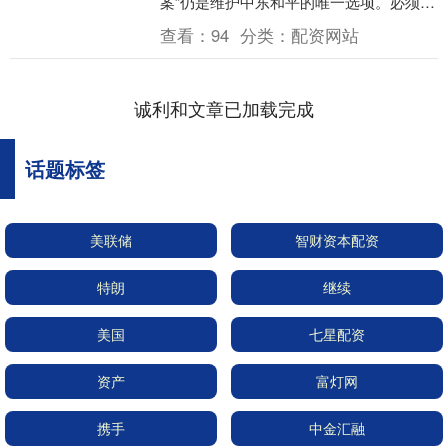
案”仍是维护中东和平的唯一选项。必须尽
一切努力动员国际社会，以确保“两国方
查看：
94
分类：
配资网站
案”得....
诚利和文章已加载完成
话题标签
美联储
智财资本配资
特朗
继续
美国
七星配资
资产
富灯网
携手
中金汇融