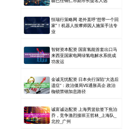
疆已任铜仁市副市长提名人选
恒瑞行策略网 老外直呼“想带一个回
家”！机器人按摩师因人施策手法专
业
智财资本配资 国富氢能首套出口马
来西亚国家电网绿氢电解水系统成
功发运
金诚无忧配资 日本央行深陷“大选后
遗症“：政治僵局VS通胀高企 政治
枷锁禁锢加息路径
诚富诚达配资 上海男篮欲签下焦泊
乔，竞争激烈接班王哲林_上海队_
北控_广州