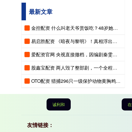
最新文章
金控配资 什么叫老天爷赏饭吃？48岁她《冬去春来》一出场主角靠边站
易启胜配资 《暗夜与黎明》！真相浮出水面，王牌根本不在郑兰亭手里
爱配资官网 央视直接撤档，因编剧秦雯争议停播，八套《爱情没有神话》终于又开播了！去年11月本来就要播，整整拖了半年才开播
股鑫宝配资 两人毁了整部剧，一个全程瞪眼一个长相大变，难怪网友弃剧一片
OTO配资 猎捕296只一级保护动物黄胸鹀……最高检披露“严办”案例
诚利和
在
友情链接：