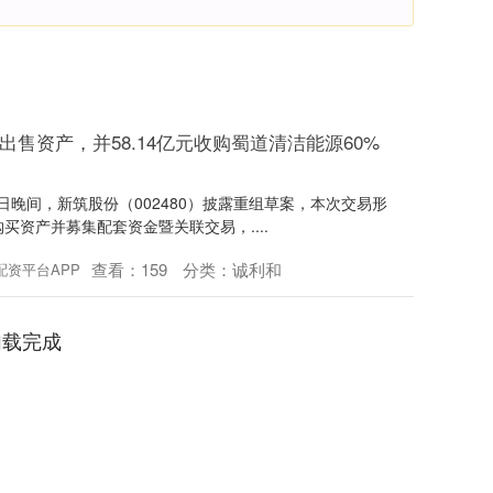
元出售资产，并58.14亿元收购蜀道清洁能源60%
7日晚间，新筑股份（002480）披露重组草案，本次交易形
资产并募集配套资金暨关联交易，....
查看：
159
分类：
诚利和
配资平台APP
加载完成