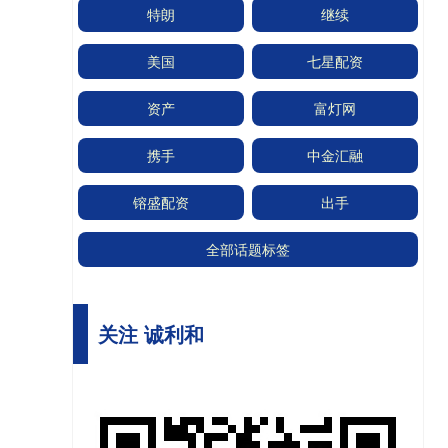
特朗
继续
美国
七星配资
资产
富灯网
携手
中金汇融
镕盛配资
出手
全部话题标签
关注 诚利和