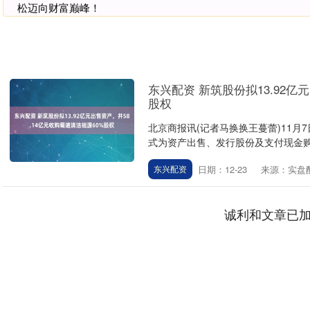
松迈向财富巅峰！
东兴配资 新筑股份拟13.92亿
股权
北京商报讯(记者马换换王蔓蕾)11月
式为资产出售、发行股份及支付现金购买
日期：12-23
来源：实盘
东兴配资
诚利和文章已