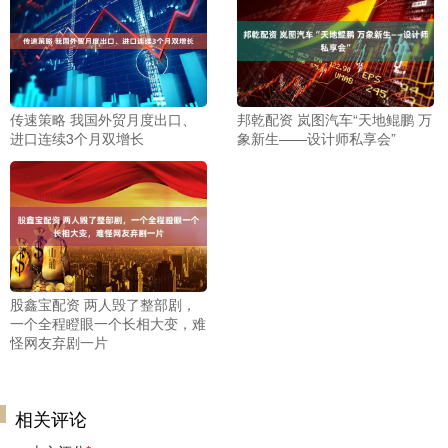
传速策略 我国外贸月度出口、
邦乾配资 岚图汽车“天地鲲鹏 万
进口连续3个月双增长
象新生——设计师私享会”
股鑫宝配资 两人毁了整部剧，
一个全程瞪眼一个长相大变，难
怪网友弃剧一片
相关评论