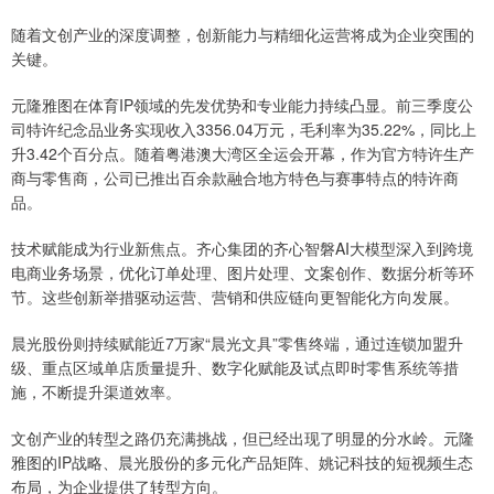
随着文创产业的深度调整，创新能力与精细化运营将成为企业突围的
关键。
元隆雅图在体育IP领域的先发优势和专业能力持续凸显。前三季度公
司特许纪念品业务实现收入3356.04万元，毛利率为35.22%，同比上
升3.42个百分点。随着粤港澳大湾区全运会开幕，作为官方特许生产
商与零售商，公司已推出百余款融合地方特色与赛事特点的特许商
品。
技术赋能成为行业新焦点。齐心集团的齐心智磐AI大模型深入到跨境
电商业务场景，优化订单处理、图片处理、文案创作、数据分析等环
节。这些创新举措驱动运营、营销和供应链向更智能化方向发展。
晨光股份则持续赋能近7万家“晨光文具”零售终端，通过连锁加盟升
级、重点区域单店质量提升、数字化赋能及试点即时零售系统等措
施，不断提升渠道效率。
文创产业的转型之路仍充满挑战，但已经出现了明显的分水岭。元隆
雅图的IP战略、晨光股份的多元化产品矩阵、姚记科技的短视频生态
布局，为企业提供了转型方向。