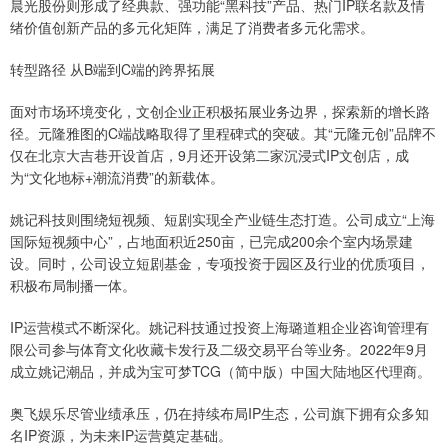
晨光股份则形成了经典款、强功能“黑科技”产品、热门IP联名款及情
绪价值创新产品的多元化矩阵，满足了消费者多元化需求。
转型路径 从B端到C端的跨界拓展
面对市场环境变化，文创企业正积极拓展业务边界，探索新的增长路
径。元隆雅图的C端战略取得了里程碑式的突破。其“元隆元创”品牌不
仅在北京大吉巷开设首店，9月还开设第二家沉浸式IP文创店，成
为“文化地标+潮流消费”的新载体。
姚记科技则围绕短视频、短剧实现全产业链生态打造。公司成立“上海
国际短视频中心”，占地面积近250亩，已完成200余个室内场景建
设。同时，公司设立短剧基金，专项投资于园区及行业的优质项目，
积极布局制播一体。
IP运营模式不断深化。姚记科技通过投资上海璐道粗企业咨询管理有
限公司参与体育文化收藏卡发行及二级交易平台等业务。2022年9月
成立姚记潮品，并成为宝可梦TCG（简中版）中国大陆地区代理商。
奥飞娱乐尽管业绩承压，仍在持续布局IP生态，公司旗下拥有众多知
名IP资源，为未来IP运营奠定基础。