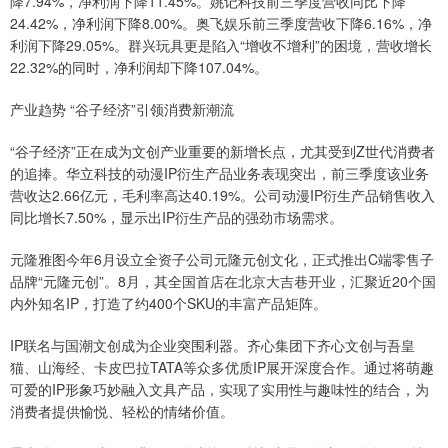
降7.94%，净利润下降11.45%。姚记科技前三季度营收同比下降
24.42%，净利润下降8.00%。奥飞娱乐前三季度营收下降6.16%，净
利润下降29.05%。群兴玩具更是陷入“增收不增利”的困境，营收增长
22.32%的同时，净利润却下降107.04%。
产业趋势 “谷子经济”引领消费新潮流
“谷子经济”正在成为文创产业重要的新增长点，尤其受到Z世代消费者
的追捧。华立科技的动漫IP衍生产品业务表现突出，前三季度该业务
营收达2.66亿元，毛利率高达40.19%。公司动漫IP衍生产品销售收入
同比增长7.50%，显示出IP衍生产品的强劲市场需求。
元隆雅图今年6月设立全资子公司元隆元创文化，正式推出C端零售子
品牌“元隆元创”。8月，其全国首店在北京大吉巷开业，汇聚近20个国
内外知名IP，打造了约400个SKU的丰富产品矩阵。
IP联名与国潮文创成为企业突围利器。齐心集团下齐心文创与吾皇
猫、山海经、卡皮巴拉TATA等众多优质IP展开深度合作。通过将萌趣
可爱的IP形象巧妙融入文具产品，实现了实用性与趣味性的结合，为
消费者提供愉悦、轻松的情绪价值。