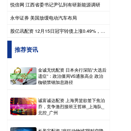
悦倍网 江西省委书记尹弘到有研新能源调研
永华证券 美国放缓电动汽车布局
股亿讯配资 12月15日冠宇转债上涨0.49%，转股溢价率35.48%
推荐资讯
金诚无忧配资 日本央行深陷“大选后
遗症“：政治僵局VS通胀高企 政治
枷锁禁锢加息路径
诚富诚达配资 上海男篮欲签下焦泊
乔，竞争激烈接班王哲林_上海队_
北控_广州
长盈宝配资 “疯狂动物城”限时空降