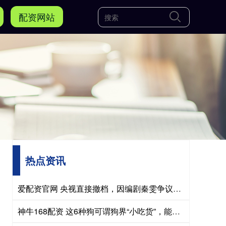
配资网站
热点资讯
爱配资官网 央视直接撤档，因编剧秦雯争议停播，八套《爱情没有神话》终于又开播了！去年11月本来就要播，整整拖了半年才开播
神牛168配资 这6种狗可谓狗界“小吃货”，能养得起的，都不是一般人！