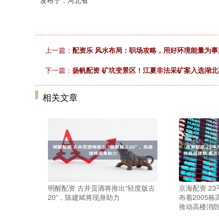
发布于：河北省
上一篇：
配资乐 风水布局：职场攻略，用好环境能量为
下一篇：
扬帆配资 矿坑变景区！江夏非法采矿案入选湖
相关文章
明醒配资 古井贡酒将推出“轻度版古
京海配资 2
20”，陈建斌将现身助力
布着2005
推动高楼消