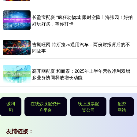
长盈宝配资 “疯狂动物城”限时空降上海张园！好拍
好玩好买，等你打卡
吉期旺网 特斯拉vs通用汽车：两份财报背后的不
同故事
高开网配资 和而泰：2025年上半年营收净利双增
多业务协同释放增长动能
诚利
在线炒股配资开
线上股票配
配资
和
户平台
资公司
网站
友情链接：