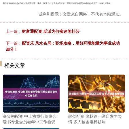
新华社喀布尔9月4日电（记者聂新宇 李昂）阿富汗红新月会4日证实，阿富汗东部地震已造成2205人死亡、3640人受伤。
诚利和提示：文章来自网络，不代表本站观点。
上一篇：
财富通配资 反派为何痴迷美杜莎
下一篇：
配资乐 风水布局：职场攻略，用好环境能量为事业成功
加分！
相关文章
奢玺融配资 中上协举行董事会
融创配资 张杨路一酒店发生险
秘书专业委员会年中工作会议
情 多人被困电梯轿厢