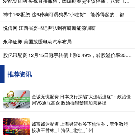
爱配资官网 央视直接撤档，因编剧秦雯争议停播，八套《爱情没有神话》终于又开播了！去年11月本来就要播，整整拖了半年才开播
神牛168配资 这6种狗可谓狗界“小吃货”，能养得起的，都不是一般人！
悦倍网 江西省委书记尹弘到有研新能源调研
永华证券 美国放缓电动汽车布局
股亿讯配资 12月15日冠宇转债上涨0.49%，转股溢价率35.48%
推荐资讯
金诚无忧配资 日本央行深陷“大选后遗症“：政治僵
局VS通胀高企 政治枷锁禁锢加息路径
诚富诚达配资 上海男篮欲签下焦泊乔，竞争激烈
接班王哲林_上海队_北控_广州