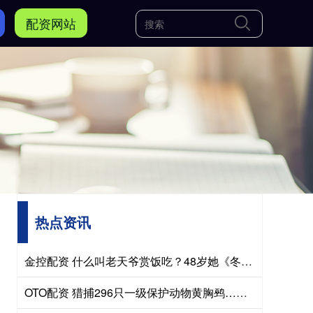
配资网站
热点资讯
金控配资 什么叫老天爷赏饭吃？48岁她《冬去春来》一出场主角靠边站
OTO配资 猎捕296只一级保护动物黄胸鹀……最高检披露“严办”案例