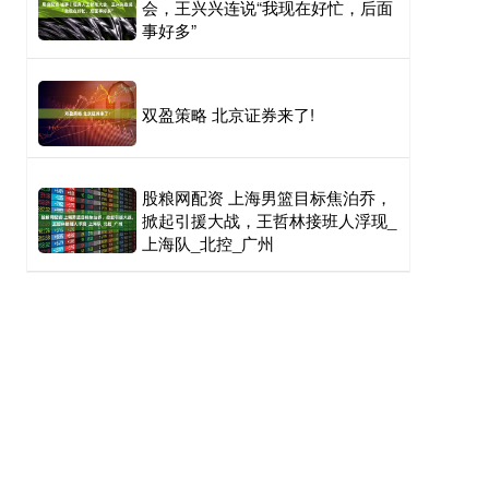
会，王兴兴连说“我现在好忙，后面
事好多”
双盈策略 北京证券来了!
股粮网配资 上海男篮目标焦泊乔，
掀起引援大战，王哲林接班人浮现_
上海队_北控_广州