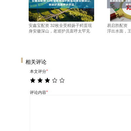
安鑫宝配资 32枚全受精扬子鳄蛋现
易启胜配资 
身安徽深山，老巡护员直呼太罕见
浮出水面，
相关评论
本文评分
*
评论内容
*