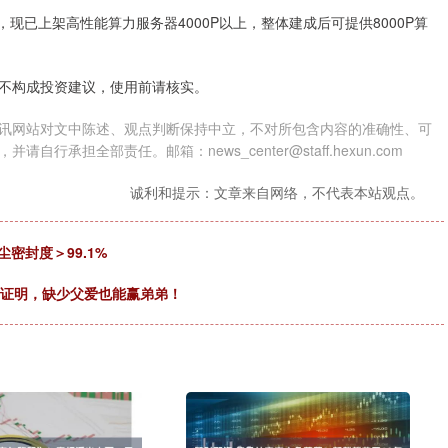
，现已上架高性能算力服务器4000P以上，整体建成后可提供8000P算
不构成投资建议，使用前请核实。
讯网站对文中陈述、观点判断保持中立，不对所包含内容的准确性、可
担全部责任。邮箱：news_center@staff.hexun.com
诚利和提示：文章来自网络，不代表本站观点。
密封度＞99.1%
年证明，缺少父爱也能赢弟弟！