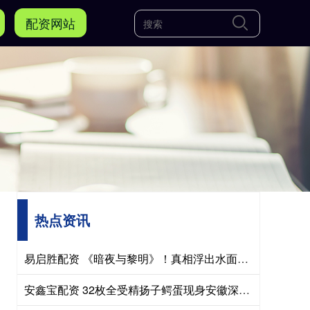
配资网站
热点资讯
易启胜配资 《暗夜与黎明》！真相浮出水面，王牌根本不在郑兰亭手里
安鑫宝配资 32枚全受精扬子鳄蛋现身安徽深山，老巡护员直呼太罕见