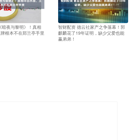
《暗夜与黎明》！真相
智财配资 德云社家产之争落幕！郭
王牌根本不在郑兰亭手里
麒麟花了19年证明，缺少父爱也能
赢弟弟！